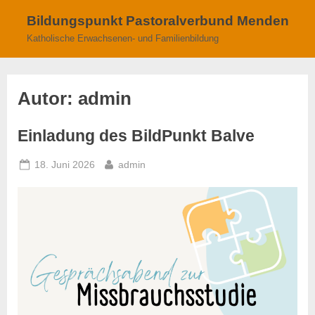
Skip
Bildungspunkt Pastoralverbund Menden
to
Katholische Erwachsenen- und Familienbildung
content
Autor:
admin
Einladung des BildPunkt Balve
Posted
By
18. Juni 2026
admin
on