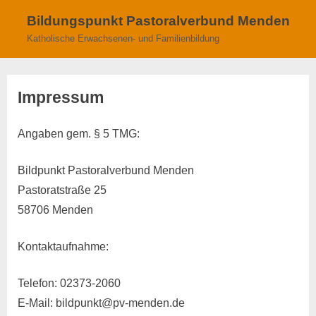
Skip
Bildungspunkt Pastoralverbund Menden
to
Katholische Erwachsenen- und Familienbildung
content
Impressum
Angaben gem. § 5 TMG:
Bildpunkt Pastoralverbund Menden
Pastoratstraße 25
58706 Menden
Kontaktaufnahme:
Telefon: 02373-2060
E-Mail: bildpunkt@pv-menden.de